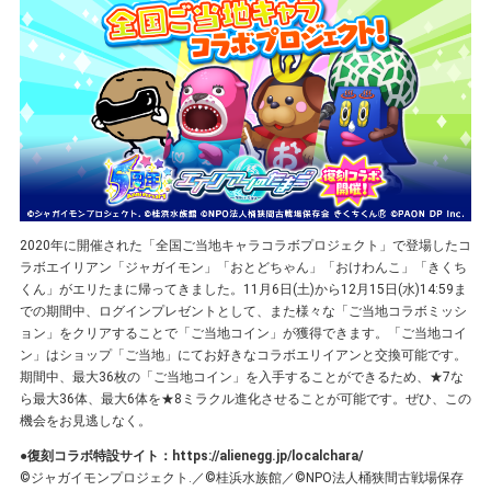
2020年に開催された「全国ご当地キャラコラボプロジェクト」で登場したコ
ラボエイリアン「ジャガイモン」「おとどちゃん」「おけわんこ」「きくち
くん」がエリたまに帰ってきました。11月6日(土)から12月15日(水)14:59ま
での期間中、ログインプレゼントとして、また様々な「ご当地コラボミッシ
ョン」をクリアすることで「ご当地コイン」が獲得できます。「ご当地コイ
ン」はショップ「ご当地」にてお好きなコラボエリイアンと交換可能です。
期間中、最大36枚の「ご当地コイン」を入手することができるため、★7な
ら最大36体、最大6体を★8ミラクル進化させることが可能です。ぜひ、この
機会をお見逃しなく。
●復刻コラボ特設サイト：
https://alienegg.jp/localchara/
©ジャガイモンプロジェクト.／©桂浜水族館／©NPO法人桶狭間古戦場保存