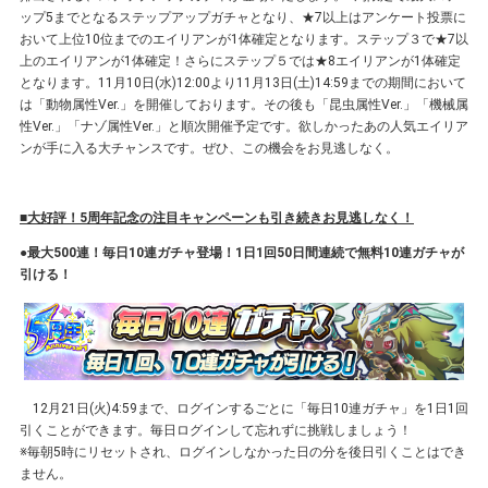
ップ5までとなるステップアップガチャとなり、★7以上はアンケート投票に
おいて上位10位までのエイリアンが1体確定となります。ステップ３で★7以
上のエイリアンが1体確定！さらにステップ５では★8エイリアンが1体確定
となります。11月10日(水)12:00より11月13日(土)14:59までの期間において
は「動物属性Ver.」を開催しております。その後も「昆虫属性Ver.」「機械属
性Ver.」「ナゾ属性Ver.」と順次開催予定です。欲しかったあの人気エイリア
ンが手に入る大チャンスです。ぜひ、この機会をお見逃しなく。
■大好評！5周年記念の注目キャンペーンも引き続きお見逃しなく！
●最大500連！毎日10連ガチャ登場！1日1回50日間連続で無料10連ガチャが
引ける！
12月21日(火)4:59まで、ログインするごとに「毎日10連ガチャ」を1日1回
引くことができます。毎日ログインして忘れずに挑戦しましょう！
※毎朝5時にリセットされ、ログインしなかった日の分を後日引くことはでき
ません。