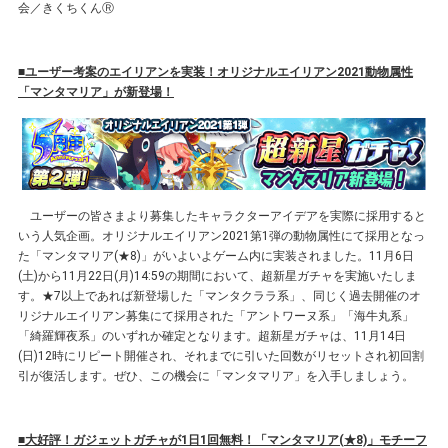
会／きくちくんⓇ
■ユーザー考案のエイリアンを実装！オリジナルエイリアン2021動物属性
「マンタマリア」が新登場！
ユーザーの皆さまより募集したキャラクターアイデアを実際に採用すると
いう人気企画。オリジナルエイリアン2021第1弾の動物属性にて採用となっ
た「マンタマリア(★8)」がいよいよゲーム内に実装されました。11月6日
(土)から11月22日(月)14:59の期間において、超新星ガチャを実施いたしま
す。★7以上であれば新登場した「マンタクララ系」、同じく過去開催のオ
リジナルエイリアン募集にて採用された「アントワーヌ系」「海牛丸系」
「綺羅輝夜系」のいずれか確定となります。超新星ガチャは、11月14日
(日)12時にリピート開催され、それまでに引いた回数がリセットされ初回割
引が復活します。ぜひ、この機会に「マンタマリア」を入手しましょう。
■大好評！ガジェットガチャが1日1回無料！「マンタマリア(★8)」モチーフ