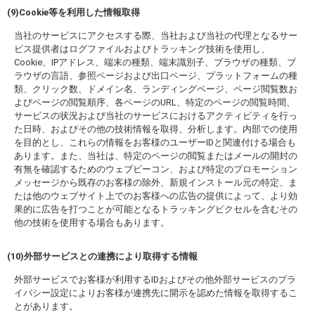
(9)Cookie等を利用した情報取得
当社のサービスにアクセスする際、当社および当社の代理となるサー
ビス提供者はログファイルおよびトラッキング技術を使用し、
Cookie、IPアドレス、端末の種類、端末識別子、ブラウザの種類、ブ
ラウザの言語、参照ページおよび出口ページ、プラットフォームの種
類、クリック数、ドメイン名、ランディングページ、ページ閲覧数お
よびページの閲覧順序、各ページのURL、特定のページの閲覧時間、
サービスの状況および当社のサービスにおけるアクティビティを行っ
た日時、およびその他の技術情報を取得、分析します。内部での使用
を目的とし、これらの情報をお客様のユーザーIDと関連付ける場合も
あります。また、当社は、特定のページの閲覧またはメールの開封の
有無を確認するためのウェブビーコン、および特定のプロモーション
メッセージから既存のお客様の除外、新規インストール元の特定、ま
たは他のウェブサイト上でのお客様への広告の提供によって、より効
果的に広告を打つことが可能となるトラッキングピクセルを含むその
他の技術を使用する場合もあります。
(10)外部サービスとの連携により取得する情報
外部サービスでお客様が利用するIDおよびその他外部サービスのプラ
イバシー設定によりお客様が連携先に開示を認めた情報を取得するこ
とがあります。