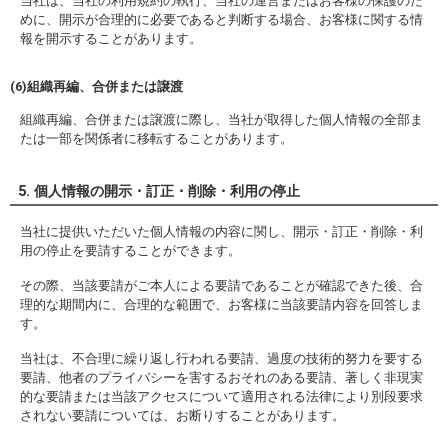
当社は、当社の利用規約の執行、当社の運営またはお客様の保護のた
めに、開示が合理的に必要であると判断する場合、お客様に関する情
報を開示することがあります。
(6)組織再編、合併または譲渡
組織再編、合併または譲渡に際し、当社が取得した個人情報の全部ま
たは一部を関係者に移転することがあります。
5. 個人情報の開示・訂正・削除・利用の停止
当社に提供いただいた個人情報の内容に関し、開示・訂正・削除・利
用の停止を要請することができます。
その際、当該要請がご本人による要請であることが確認できた後、合
理的な期間内に、合理的な範囲で、お客様に当該要請内容を回答しま
す。
当社は、不合理に繰り返し行われる要請、過度の技術的努力を要する
要請、他者のプライバシーを害するおそれのある要請、著しく非現実
的な要請または当該アクセスについて適用される法律により別段要求
されない要請については、お断りすることがあります。