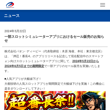
ニュース
2024年5月22日
一部スロットシミュレーターアプリにおけるセール販売のお知ら
せ
株式会社パオン･ディーピー（代表取締役：木原 海俊、本社：東京都北区）
は、「押忍！番長4」のアプリリリースを記念して現在配信中のスマートフ
ォン向けスロットシミュレーターアプリに関して、
2024年5月22日から
2024年6月5日までの期間限定
で一部アプリのセール販売を実施いたしま
す。
■人気アプリが大幅値下げ！
大都技研の人気スロットアプリが期間限定で大幅値下げを実施！この機会に
是非ダウンロードして下さい！