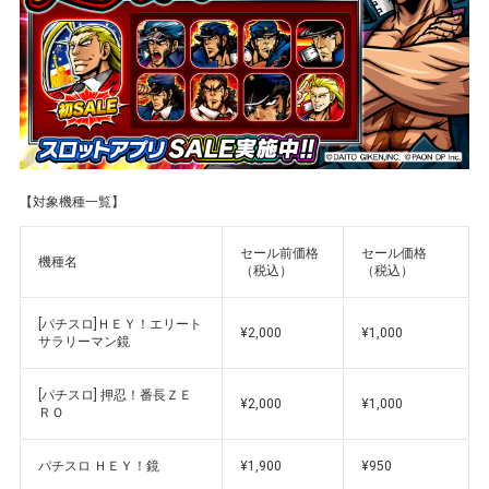
【対象機種一覧】
セール前価格
セール価格
機種名
（税込）
（税込）
[パチスロ]ＨＥＹ！エリート
¥2,000
¥1,000
サラリーマン鏡
[パチスロ] 押忍！番長ＺＥ
¥2,000
¥1,000
ＲＯ
パチスロ ＨＥＹ！鏡
¥1,900
¥950