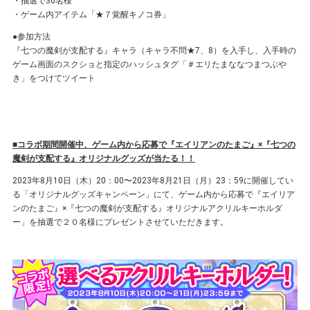
・抽選で30名様
・ゲーム内アイテム「★７覚醒キノコ券」
●参加⽅法
『七つの魔剣が支配する』キャラ（キャラ不問★7、8）を⼊⼿し、⼊⼿時の
ゲーム画⾯のスクショと指定のハッシュタグ「＃エリたまななつまつぶや
き」をつけてツイート
■コラボ期間開催中、ゲーム内から応募で『エイリアンのたまご』×『七つの
魔剣が支配する』オリジナルグッズが当たる！！
2023年8⽉10⽇（木）20：00〜2023年8⽉21⽇（⽉）23：59に開催してい
る「オリジナルグッズキャンペーン」にて、ゲーム内から応募で『エイリア
ンのたまご』×『七つの魔剣が支配する』オリジナルアクリルキーホルダ
ー」を抽選で２０名様にプレゼントさせていただきます。