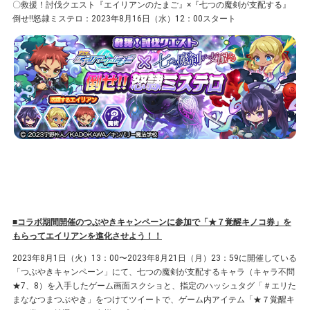
〇救援！討伐クエスト『エイリアンのたまご』×『七つの魔剣が支配する』
倒せ!!怒隷ミステロ：2023年8⽉16⽇（水）12：00スタート
■コラボ期間開催のつぶやきキャンペーンに参加で「★７覚醒キノコ券」を
もらってエイリアンを進化させよう！！
2023年8⽉1⽇（火）13：00〜2023年8⽉21⽇（⽉）23：59に開催している
「つぶやきキャンペーン」にて、七つの魔剣が支配するキャラ（キャラ不問
★7、8）を⼊⼿したゲーム画⾯スクショと、指定のハッシュタグ「＃エリた
まななつまつぶやき」をつけてツイートで、ゲーム内アイテム「★７覚醒キ