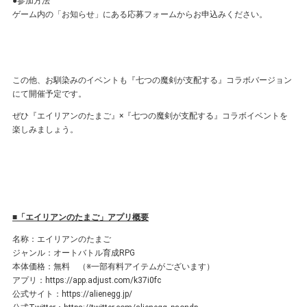
●参加⽅法
ゲーム内の「お知らせ」にある応募フォームからお申込みください。
この他、お馴染みのイベントも『七つの魔剣が支配する』コラボバージョン
にて開催予定です。
ぜひ『エイリアンのたまご』×『七つの魔剣が支配する』コラボイベントを
楽しみましょう。
■「エイリアンのたまご」アプリ概要
名称：エイリアンのたまご
ジャンル：オートバトル育成RPG
本体価格：無料 （※一部有料アイテムがございます）
アプリ：
https://app.adjust.com/k37i0fc
公式サイト：
https://alienegg.jp/