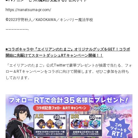
■TVアニメ『七つの魔剣が支配する』公式サイト
https://nanatsuma-pr.com/
©2023宇野朴人／KADOKAWA／キンバリー魔法学校
————————-
■コラボキャラや『エイリアンのたまご』オリジナルグッズをGET！コラボ
開始に先駆けてスタートダッシュRTキャンペーン開催！！
『エイリアンのたまご』公式Twitterで豪華プレゼントが抽選で当たる、フォ
ロー＆RTキャンペーンをコラボに向けて開催します。ぜひご参加をお待ち
しております。