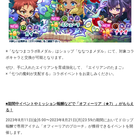
※「ななつまコラボBメダル」はショップ「ななつまメダル」にて、対象コラ
ボキャラと交換が可能となります。
ぜひ、⼿に⼊れたエイリアンを育成強化して、『エイリアンのたまご』
×『七つの魔剣が支配する』コラボイベントをお楽しみください。
■期間中イベントやミッション報酬などで「オフィーリア（★7）」がもらえ
る！
2023年8⽉11⽇(金)5:00〜2023年8⽉21⽇(月)23:59の期間においてドロップ
報酬で専用アイテム「オフィーリアのブローチ」が獲得できるイベントを開
催します。