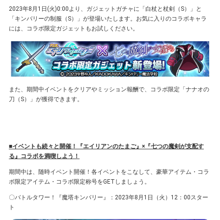
2023年8⽉1⽇(火)0:00より、ガジェットガチャに「白杖と杖剣（S）」と
「キンバリーの制服（S）」が登場いたします。お気に⼊りのコラボキャラ
には、コラボ限定ガジェットもお試しください。
また、期間中イベントをクリアやミッション報酬で、コラボ限定「ナナオの
刀（S）」が獲得できます。
■イベントも続々と開催！『エイリアンのたまご』×『七つの魔剣が支配す
る』コラボを満喫しよう！
期間中は、随時イベント開催！各イベントをこなして、豪華アイテム・コラ
ボ限定アイテム・コラボ限定称号をGETしましょう。
〇バトルタワー！『魔塔キンバリー』：2023年8⽉1⽇（⽕）12：00スター
ト