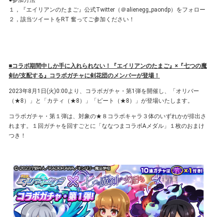
●参加⽅法
１，『エイリアンのたまご』公式Twitter（＠alienegg_paondp）をフォロー
２，該当ツイートをRT 奮ってご参加ください！
■コラボ期間中しか⼿に⼊れられない！『エイリアンのたまご』×『七つの魔
剣が支配する』コラボガチャに剣花団のメンバーが登場！
2023年8⽉1⽇(火)0:00より、コラボガチャ・第1弾を開催し、「オリバー
（★8）」と「カティ（★8）」「ピート（★8）」が登場いたします。
コラボガチャ・第１弾は、対象の★８コラボキャラ３体のいずれかが排出さ
れます。１回ガチャを回すごとに「ななつまコラボAメダル」１枚のおまけ
つき！